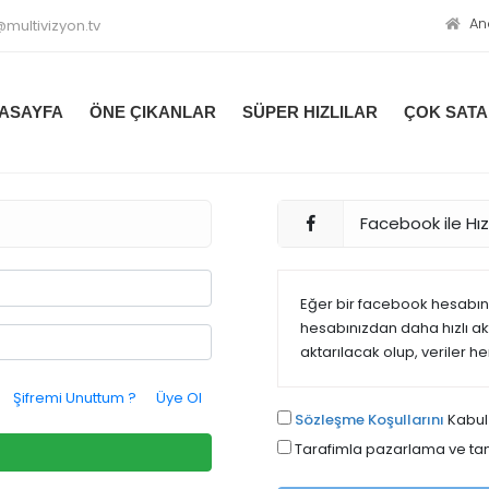
An
@multivizyon.tv
ASAYFA
ÖNE ÇIKANLAR
SÜPER HIZLILAR
ÇOK SAT
Facebook ile Hızl
Eğer bir facebook hesabınız
hesabınızdan daha hızlı akta
aktarılacak olup, veriler h
Şifremi Unuttum ?
Üye Ol
Sözleşme Koşullarını
Kabul
Tarafimla pazarlama ve tani