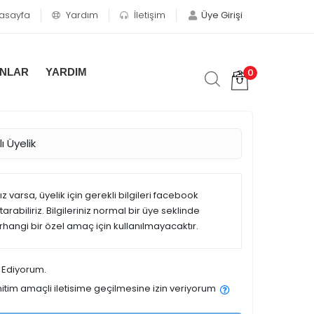
asayfa
Yardım
İletişim
Üye Girişi
0
ANLAR
YARDIM
ı Üyelik
 varsa, üyelik için gerekli bilgileri facebook
rabiliriz. Bilgileriniz normal bir üye seklinde
erhangi bir özel amaç için kullanılmayacaktır.
 Ediyorum.
tim amaçli iletisime geçilmesine izin veriyorum