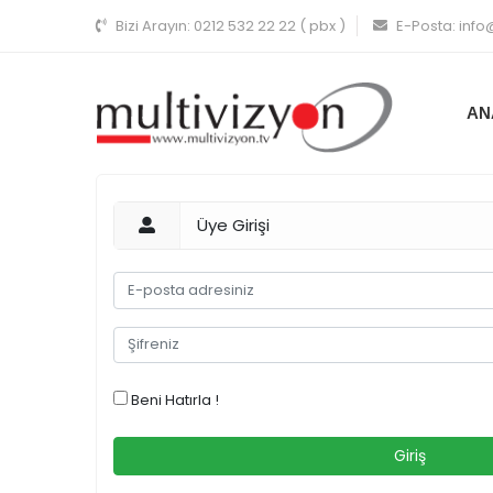
Bizi Arayın:
0212 532 22 22 ( pbx )
E-Posta:
info
AN
Üye Girişi
Beni Hatırla !