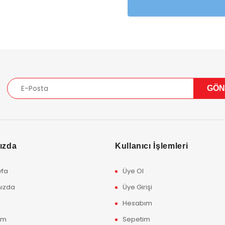
ızda
Kullanıcı İşlemleri
yfa
Üye Ol
ızda
Üye Girişi
Hesabım
ım
Sepetim