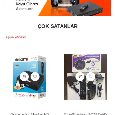
ÇOK SATANLAR
Uydu Alıcıları
Dreamstar Master HD
CineStar Mini SCART-HD