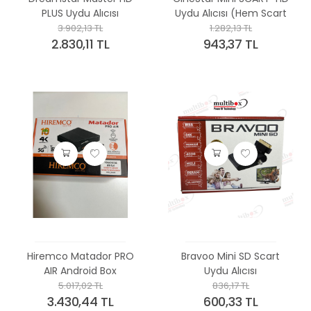
PLUS Uydu Alıcısı
Uydu Alıcısı (Hem Scart
Hemde HDMİ girişli)
3.902,13 TL
1.282,13 TL
2.830,11 TL
943,37 TL
Hiremco Matador PRO
Bravoo Mini SD Scart
AIR Android Box
Uydu Alıcısı
5.017,02 TL
836,17 TL
3.430,44 TL
600,33 TL