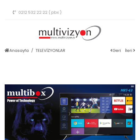
0212 532 22 22 ( pbx )
Anasayfa
TELEVİZYONLAR
Geri
İleri