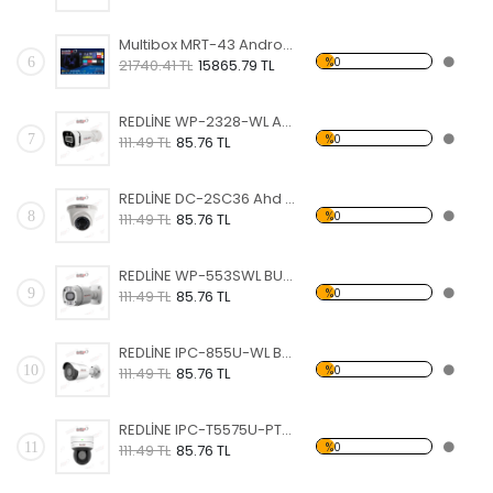
Multibox MRT-43 Android TV
6
%0
21740.41 TL
15865.79 TL
REDLİNE WP-2328-WL Ahd Bullet Kamera
7
%0
111.49 TL
85.76 TL
REDLİNE DC-2SC36 Ahd Dome Kamera
8
%0
111.49 TL
85.76 TL
REDLİNE WP-553SWL BULLET-METAL KAMERA
9
%0
111.49 TL
85.76 TL
REDLİNE IPC-855U-WL BULLET-METAL İP KAMERA
10
%0
111.49 TL
85.76 TL
REDLİNE IPC-T5575U-PTZ SPEED DOME (INDOOR) İP KAMERA
11
%0
111.49 TL
85.76 TL