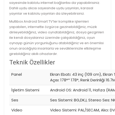
sayesinde kablolu internet bağlantısı da yapabilirisiniz.
Dahili uydu alıcısı sayesinde uydu yayınları, karasal
yayınlar ve kablolu yayınları da izleyebilirsiniz.
Multibox Android Smart TV’ler komplike işlemleri
yapabilen, internette özgürce gezinebildiğiniz, müzik
dinleyebildiğiniz, video oynatabildiğiniz, dosya gezginleri
ile kendi dosyalarınız üzerinde çalışabildiğiniz, oyun
oynayıp günün yorgunluğunu atabildiğiniz ve en önemlisi
onun aracılığıyla insanlarla ve sevdiklerinizle etkileşime
girebildiğiniz akıllı cihazlardır.
Teknik Özellikler
Panel
Ekran Ebatı: 43 inç (109 cm), Ekran 
Açısı: 178°* 178°, Renk Derinliği 16.
İşletim Sistemi
Android OS: Android 11, Hafıza (
Ses
Ses Sistemi: BG,DK,I, Stereo Ses: 
Video
Video Sistemi: PAL/SECAM, Alıcı: 