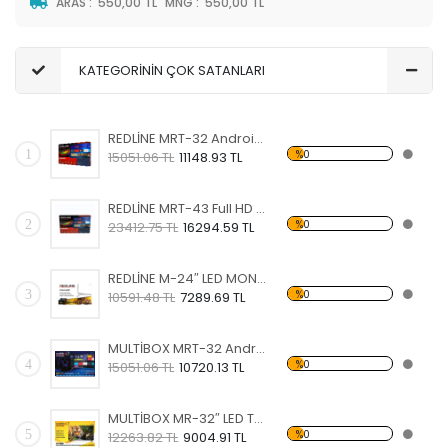
ARAS
:
550,00 TL
MNG
:
550,00 TL
KATEGORİNİN ÇOK SATANLARI
REDLİNE MRT-32 Android TV
1
%0
15051.06 TL
11148.93 TL
REDLİNE MRT-43 Full HD Android TV
2
%0
23412.75 TL
16294.59 TL
REDLİNE M-24″ LED MONİTÖR
3
%0
10591.48 TL
7289.69 TL
MULTİBOX MRT-32 Android TV
4
%0
15051.06 TL
10720.13 TL
MULTİBOX MR-32″ LED TELEVİZYON
5
%0
12263.82 TL
9004.91 TL