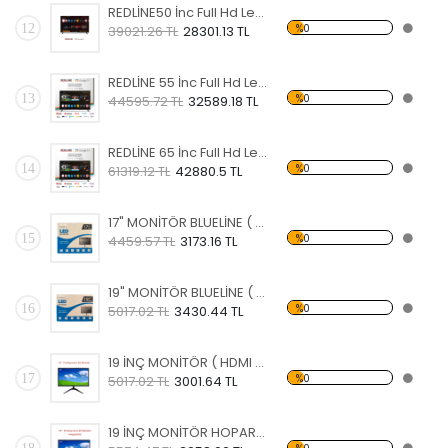
REDLİNE50 İnc Full Hd Led Ekran 127 ekran ( Yükseklik 65 cm x Genişlik 112 cm ) ANDROİD LİSANSLI
12
%0
39021.26 TL
28301.13 TL
REDLİNE 55 İnc Full Hd Led Ekran ekran ( Yükseklik x Genişlik cm ) 4K ANDROİD LİSANSLI
13
%0
44595.72 TL
32589.18 TL
REDLİNE 65 İnc Full Hd Led Ekran 165 ekran ( Yükseklik x Genişlik cm ) 4K ANDROİD LİSANSLI
14
%0
61319.12 TL
42880.5 TL
17" MONİTÖR BLUELİNE ( HDMI / VGA / HOPARLÖR )
15
%0
4459.57 TL
3173.16 TL
19" MONİTÖR BLUELİNE ( HDMI / VGA / HOPARLÖR )
16
%0
5017.02 TL
3430.44 TL
19 İNÇ MONİTÖR ( HDMI / VGA )
17
%0
5017.02 TL
3001.64 TL
19 İNÇ MONİTÖR HOPARLÖRLÜ ( HDMI / VGA / SESLİ)