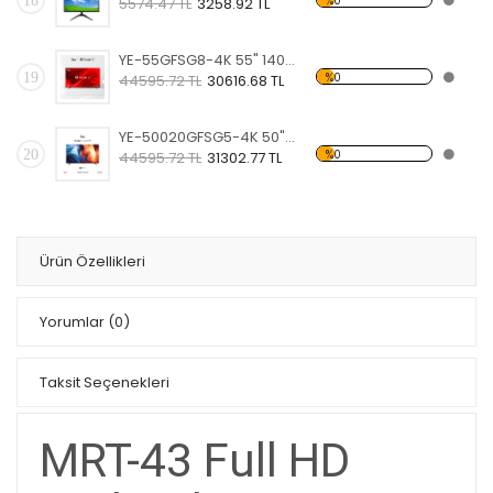
18
%0
5574.47 TL
3258.92 TL
YE-55GFSG8-4K 55" 140 Ekran UHD 4K Google TV Lisanslı
19
%0
44595.72 TL
30616.68 TL
YE-50020GFSG5-4K 50" 127 Ekran UHD 4K Google Android TV Lisanslı
20
%0
44595.72 TL
31302.77 TL
Ürün Özellikleri
Yorumlar
(0)
Taksit Seçenekleri
MRT-43 Full HD